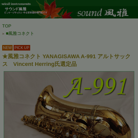
TOP
■風雅コネクト
>
NEW
PICK UP
★風雅コネクト YANAGISAWA A-991 アルトサック
ス Vincent Herring氏選定品