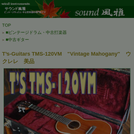
TOP
■ビンテージドラム・中古打楽器
>
■中古ギター
>
T’s-Guitars TMS-120VM "Vintage Mahogany" ウ
クレレ 美品