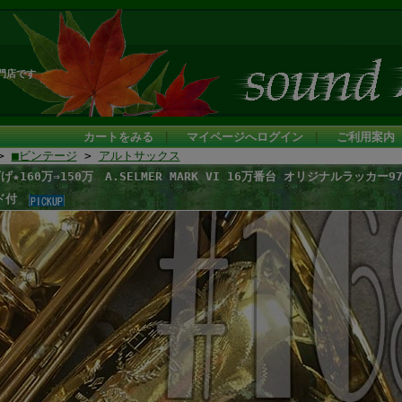
門店です
カートをみる
｜
マイページへログイン
｜
ご利用案内
>
■ビンテージ
>
アルトサックス
げ★160万⇒150万 A.SELMER MARK VI 16万番台 オリジナルラッ
ド付