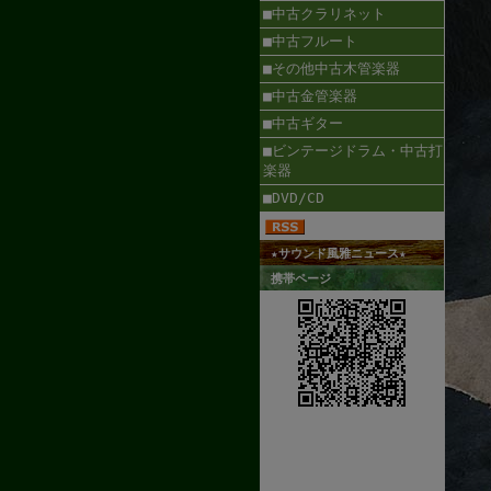
■中古クラリネット
■中古フルート
■その他中古木管楽器
■中古金管楽器
■中古ギター
■ビンテージドラム・中古打
楽器
■DVD/CD
★サウンド風雅ニュース★
携帯ページ