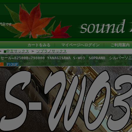
門店です
カートをみる
｜
マイページへログイン
｜
ご利用案内
>
■中古サックス
>
ソプラノサックス
セール★825000⇒798000 YANAGISAWA S-WO3 SOPRANO シル