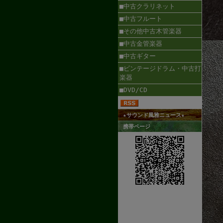
■中古クラリネット
■中古フルート
■その他中古木管楽器
■中古金管楽器
■中古ギター
■ビンテージドラム・中古打
楽器
■DVD/CD
★サウンド風雅ニュース★
携帯ページ