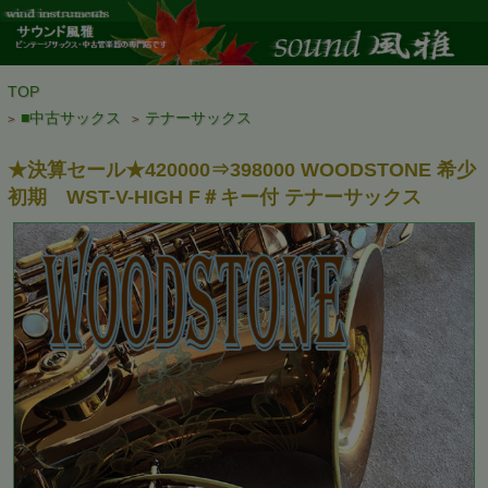
TOP
■中古サックス
テナーサックス
>
>
★決算セール★420000⇒398000 WOODSTONE 希少
初期 WST-V-HIGH F＃キー付 テナーサックス