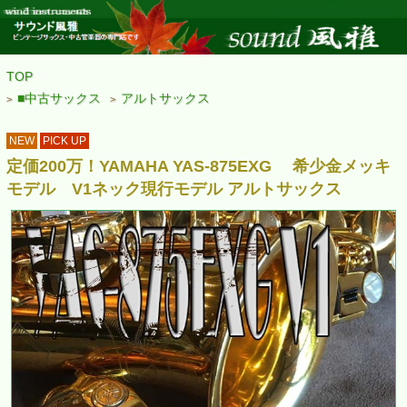
TOP
■中古サックス
アルトサックス
>
>
NEW
PICK UP
定価200万！YAMAHA YAS-875EXG 希少金メッキ
モデル V1ネック現行モデル アルトサックス