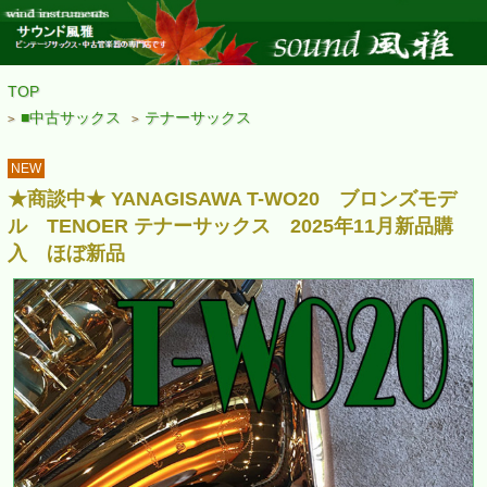
TOP
■中古サックス
テナーサックス
>
>
NEW
★商談中★ YANAGISAWA T-WO20 ブロンズモデ
ル TENOER テナーサックス 2025年11月新品購
入 ほぼ新品