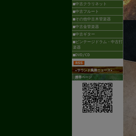
■中古クラリネット
■中古フルート
■その他中古木管楽器
■中古金管楽器
■中古ギター
■ビンテージドラム・中古打
楽器
■DVD/CD
★サウンド風雅ニュース★
携帯ページ