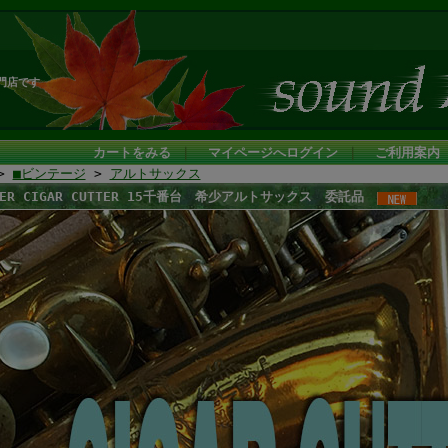
門店です
カートをみる
｜
マイページへログイン
｜
ご利用案内
>
■ビンテージ
>
アルトサックス
MER CIGAR CUTTER 15千番台 希少アルトサックス 委託品