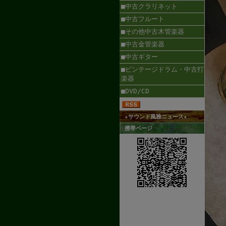
■中古クラリネット
■中古フルート
■その他中古木管楽器
■中古金管楽器
■中古ギター
■ビンテージドラム・中古打
楽器
■DVD/CD
★サウンド風雅ニュース★
携帯ページ