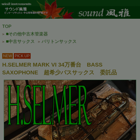
TOP
■その他中古木管楽器
>
■中古サックス
バリトンサックス
>
>
NEW
PICK UP
H.SELMER MARK VI 34万番台 BASS
SAXOPHONE 超希少バスサックス 委託品