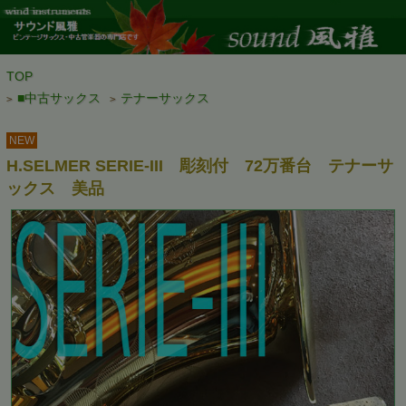
TOP
■中古サックス
テナーサックス
>
>
NEW
H.SELMER SERIE-III 彫刻付 72万番台 テナーサ
ックス 美品